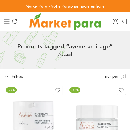
Market Para - Votre Parapharmacie en ligne
Products tagged “avene anti age”
Accueil
Filtres
Trier par
-37%
-37%