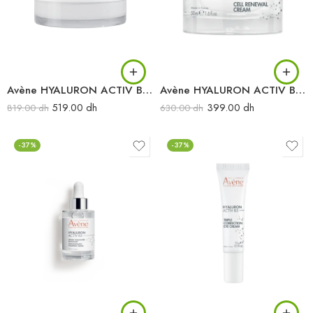
Avène HYALURON ACTIV B3 Crème multi-intensive nuit 40 ml
Avène HYALURON ACTIV B3 Crème régénération cellulaire 50 ml
519.00
dh
399.00
dh
819.00
dh
630.00
dh
-37%
-37%