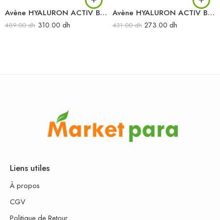
Avène HYALURON ACTIV B3 Sérum concentré repulpant 30 ml
Avène HYALURON ACTIV B3 Soin regard triple correction nuit 15 ml
310.00
dh
273.00
dh
489.00
dh
431.00
dh
Liens utiles
À propos
CGV
Politique de Retour