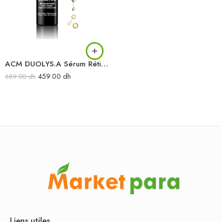
ACM DUOLYS.A Sérum Rétinol 30ML
459.00
dh
689.00
dh
Liens utiles