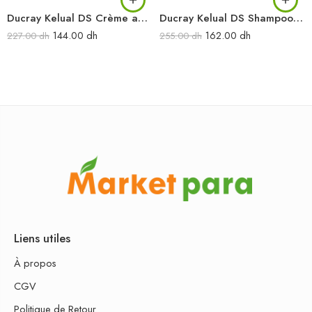
Ducray Kelual DS Crème apaisante squamoréductrice 40 ml
Ducray Kelual DS Shampooing traitant 100 ml
144.00
dh
162.00
dh
227.00
dh
255.00
dh
Liens utiles
À propos
CGV
Politique de Retour