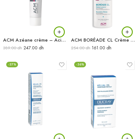
ACM Azéane crème – Acide azélaïque 15% 30ML
ACM BORÉADE CL Crème Lavante 200ML
247.00
dh
161.00
dh
389.00
dh
254.00
dh
-37%
-36%