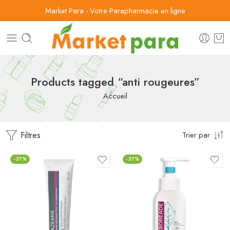
Market Para - Votre Parapharmacie en ligne
Products tagged “anti rougeures”
Accueil
Filtres
Trier par
-37%
-37%