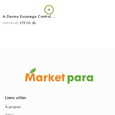
A-Derma Exomega Control Lait émollient anti-démangeaisons 200 ml
219.00
dh
345.00
dh
Liens utiles
À propos