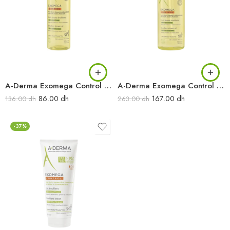
A-Derma Exomega Control Huile lavante émolliente anti-démangeaisons 200 ml
A-Derma Exomega Control Huile lavante émolliente anti-démangeaisons 500 ml
86.00
dh
167.00
dh
136.00
dh
263.00
dh
-37%