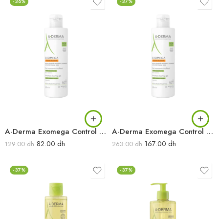
-36%
-37%
A-Derma Exomega Control Gel moussant émollient anti-démangeaisons 200 ml
A-Derma Exomega Control Gel moussant émollient anti-démangeaisons 500 ml
82.00
dh
167.00
dh
129.00
dh
263.00
dh
-37%
-37%