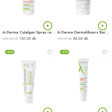
A-Derma Cutalgan Spray rafraîchissant ultra-calmant 100 ml
A-Derma Dermalibour+ Barrier Crème isolante 50 ml
130.00
dh
86.00
dh
204.00
dh
135.00
dh
-36%
-37%