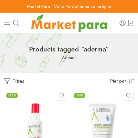
Market Para - Votre Parapharmacie en ligne
Products tagged “aderma”
Accueil
Filtres
Trier par
-36%
-36%