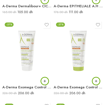
A-Derma Dermalibour+ CICA-Crème réparatrice assainissante 50 ml
A-Derma EPITHELIALE A.H Ultra Crème réparatrice apaisante anti-marques 40 ml
105.00
dh
111.00
dh
165.00
dh
176.00
dh
-37%
-37%
A-Derma Exomega Control Baume émollient anti-démangeaisons 200 ml
A-Derma Exomega Control Crème émollient anti-démangeaisons 200 ml
206.00
dh
206.00
dh
326.00
dh
326.00
dh