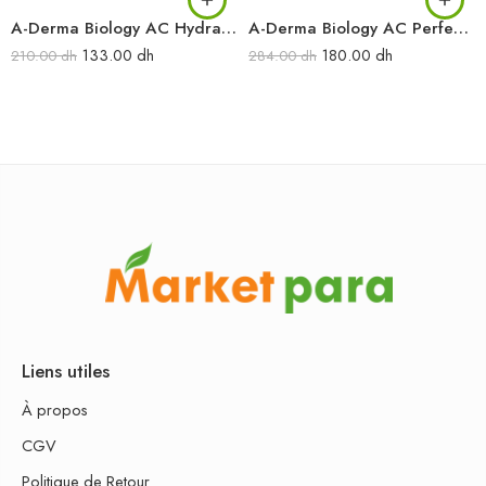
A-Derma Biology AC Hydra Crème compensatrice ultra-apaisante 40 ml
A-Derma Biology AC Perfect Fluide anti-imperfections anti-marques 40 ml
133.00
dh
180.00
dh
210.00
dh
284.00
dh
Liens utiles
À propos
CGV
Politique de Retour