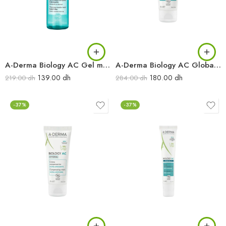
A-Derma Biology AC Gel moussant nettoyant purifiant 200 ml
A-Derma Biology AC Global Soin matifiant anti-imperfections 40 ml
139.00
dh
180.00
dh
219.00
dh
284.00
dh
-37%
-37%