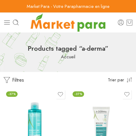
Market Para - Votre Parapharmacie en ligne
Products tagged “a-derma”
Accueil
Filtres
Trier par
-37%
-37%